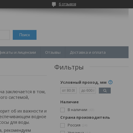
6 отзывов
Поиск
фикаты и лицензии
Отзывы
Доставка и оплата
Фильтры
Условный проход, мм
ча заключается в том,
ого системой,
Наличие
В наличии
43
орит об их важности и
обеспечивающем водное
Страна производитель
сосы для воды.
Россия
24
а, рекомендуем
Украина
14