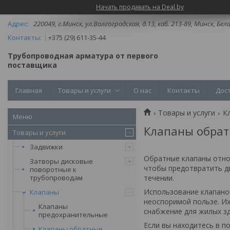
Начать продавать на Deal.by
220049, г.Минск, ул.Волгоградская, д.13, каб. 213-89, Минск, Бел
+375 (29) 611-35-44
Трубопроводная арматура от первого
поставщика
Главная
Товары и услуги
О нас
Контакты
Дос
Товары и услуги
К
Клапаны обра
Товары и услуги
Задвижки
Обратные клапаны относ
Затворы дисковые
чтобы предотвратить дв
поворотные к
трубопроводам
течении.
Использование клапано
Клапаны
неоспоримой пользе. И
Клапаны
снабжение для жилых зд
предохранительные
Если вы находитесь в 
Клапаны обратные