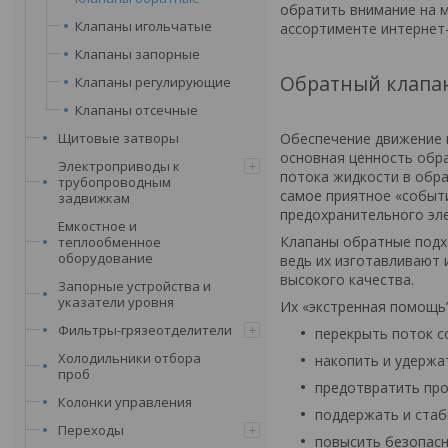
обратить внимание на 
Клапаны игольчатые
ассортименте интернет
Клапаны запорные
Обратный клапан
Клапаны регулирующие
Клапаны отсечные
Обеспечение движение 
Щитовые затворы
основная ценность обр
Электроприводы к
потока жидкости в обр
трубопроводным
самое приятное «событи
задвижкам
предохранительного эл
Емкостное и
Клапаны обратные подх
теплообменное
оборудование
ведь их изготавливают
высокого качества.
Запорные устройства и
указатели уровня
Их «экстренная помощь”
Фильтры-грязеотделители
перекрыть поток с
Холодильники отбора
накопить и удержа
проб
предотвратить про
Колонки управления
поддержать и стаб
Переходы
повысить безопасн