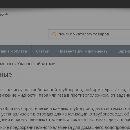
арусь
тавка и оплата
Статьи
Презентации и документы
Серти
лапаны
Клапаны обратные
тные
ят к числу востребованной трубопроводной арматуры. Их зада
ижение жидкости, пара или газа в противоположном, от заданн
в обратных практически в каждых трубопроводных системах гов
х устанавливают в отводах для канализации, в трубопроводе, 
аний и промышленных строений, а также в системах где есть на
поиске предохранительного элемента для домашнего водопровод