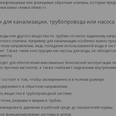
межфланцевые или фланцевые обратные клапаны, которые пред
-магазина «Аника-Инвест».
 для канализации, трубопровода или насоса
воды или другого вещества по трубам согласно заданному нап
атного клапана. Например для канализации особенно важно пре
атном направлении, ведь попадание использованной воды в сис
е”. Также такие конструкции как насосы для воды, не обходятся
емента.
одят для обеспечения максимально безопасной эксплуатации л
 из прочных металлов, а также снабжают надежными внутренни
 состоит в том, чтобы своевременно и в полном размере:
одержимого в обратном направлении;
ть вещества в трубопроводной системе;
течки, разрывы и аварии в трубах;
илизировать давление в рабочей среде до показателей нормы;
ое функционирование системы в целом.