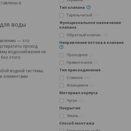
ставлены в
Тип клапана
Тарельчатый
16
Функциональное назначение
 для воды
клапана
Обратный клапан
16
равлению — это
Направление потока в клапане
дотвратить проход
тему водоснабжения не
Проходное
1
 без этого
Прямоточное
1
Тип присоединения
юбой водной системы,
ми элементами
Стяжное
14
Фланцевое
2
Материал корпуса
Чугун
15
Покрытие
Эмаль
1
Способ монтажа
Горизонтальный/