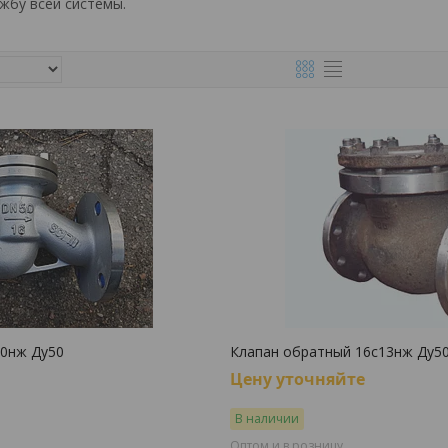
жбу всей системы.
10нж Ду50
Клапан обратный 16с13нж Ду50
Цену уточняйте
В наличии
Оптом и в розницу