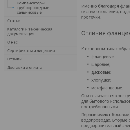
Компенсаторы
Именно благодаря флан
трубопроводные
систем отопления, пода
сальниковые
протечки.
Статьи
Каталоги и техническая
Отличия фланце
документация
О нас
К основным типах обрат
Сертификаты и лицензии
фланцевые;
Отзывы
шаровые;
Доставка и оплата
дисковые;
хлопушки;
межфланцевые.
Они отличаются констр
для бытового использо
востребованными.
Первые имеют боковые 
водопроводах. Вторые 
предохранительный элем