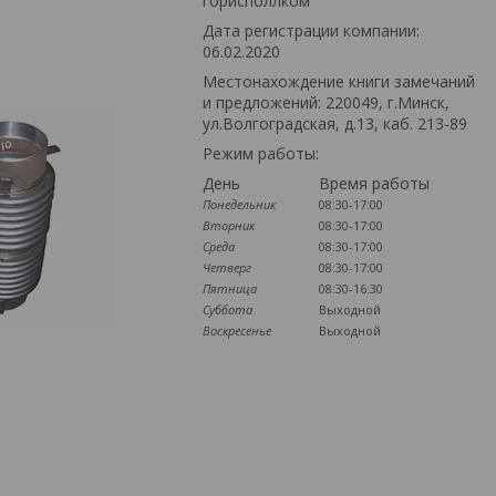
горисполлком
Дата регистрации компании:
06.02.2020
Местонахождение книги замечаний
и предложений: 220049, г.Минск,
ул.Волгоградская, д.13, каб. 213-89
Режим работы:
День
Время работы
Понедельник
08:30-17:00
Вторник
08:30-17:00
Среда
08:30-17:00
Четверг
08:30-17:00
Пятница
08:30-16:30
Суббота
Выходной
Воскресенье
Выходной