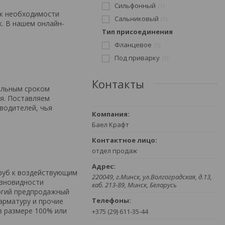
Сильфонный
1
к необходимости
Сальниковый
1
к. В нашем онлайн-
Тип присоединения
Фланцевое
5
Под приварку
1
Контакты
ельным сроком
ия. Поставляем
водителей, чья
Баел Крафт
отдел продаж
руб к воздействующим
220049, г.Минск, ул.Волгоградская, д.13,
азновидности
каб. 213-89, Минск, Беларусь
огий предпродажный
арматуру и прочие
в размере 100% или
+375 (29) 611-35-44