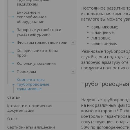
задвижкам
Постоянное развитие т
Емкостное и
использования компенса
теплообменное
каталоге вы можете уви
оборудование
сальниковые;
Запорные устройства и
фланцевые;
указатели уровня
линзовые;
Фильтры-грязеотделители
сильфонные.
Холодильники отбора
Резиновые трубопровод
проб
службы, они подходят д
запорную арматуру оте
Колонки управления
продукция полностью с
Переходы
Компенсаторы
Трубопроводная 
трубопроводные
сальниковые
Статьи
Надежные трубопроводн
на них различным факт
Каталоги и техническая
документация
компенсаторов в ЧП «А
контроль и гарантирова
О нас
сопутствующие товары с
Сертификаты и лицензии
50% по договоренности