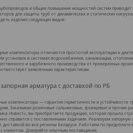
рубопроводов и общее повышение мощностей систем приводит 
торов для защиты труб от динамических и статических нагрузо
деть изделия следующих видов:
ные компенсаторы отличаются простотой эксплуатации и длит
ля установки в системах водоснабжения, канализации, отоплен
чественного и зарубежного производства от проверенных произ
оответствует заявленным характеристикам.
запорная арматура с доставкой по РБ
ые компенсаторы — гарантия герметичности и устойчивости т
орам. Заказывая резиновые сальниковые, фланцевые и прочие р
ника-Инвест», вы приобретаете продукцию, которая прошла стр
нно справится с поставленными задачами. Реализуем запорную 
 доставкой во все регионы Беларуси. Работаем по предоплате 
 с клиентом. Доверяйте опытным поставщикам.