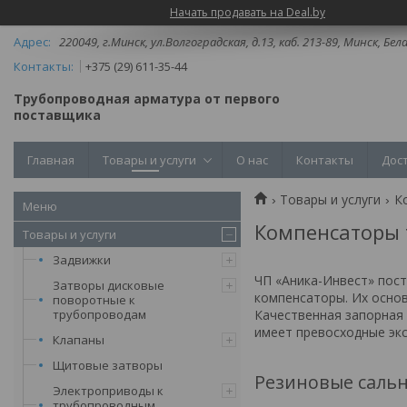
Начать продавать на Deal.by
220049, г.Минск, ул.Волгоградская, д.13, каб. 213-89, Минск, Бел
+375 (29) 611-35-44
Трубопроводная арматура от первого
поставщика
Главная
Товары и услуги
О нас
Контакты
Дос
Товары и услуги
К
Компенсаторы 
Товары и услуги
Задвижки
ЧП «Аника-Инвест» пос
Затворы дисковые
компенсаторы. Их осно
поворотные к
трубопроводам
Качественная запорная 
имеет превосходные экс
Клапаны
Щитовые затворы
Резиновые саль
Электроприводы к
трубопроводным