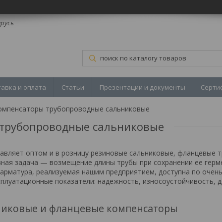
арусь
тавка и оплата
Статьи
Презентации и документы
Серти
омпенсаторы трубопроводные сальниковые
трубопроводные сальниковые
тавляет оптом и в розницу резиновые сальниковые, фланцевые
вная задача — возмещение длины трубы при сохранении ее герм
арматура, реализуемая нашим предприятием, доступна по очен
плуатационные показатели: надежность, износоустойчивость, д
никовые и фланцевые компенсаторы