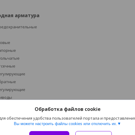
одная арматура
редохранительные
ровые
апорные
гольчатые
тсечные
егулирующие
братные
егулирующие
иводы
устройства указателей уровня
Обработка файлов cookie
 для обеспечения удобства пользователей портала и предоставлени
грязевики
Вы можете настроить файлы cookies или отключить их.