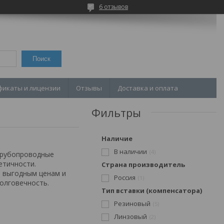
6 отзывов
Поиск
фикаты и лицензии
Отзывы
Доставка и оплата
Фильтры
Наличие
В наличии
4
 трубопроводные
етичности.
Страна производитель
ь выгодным ценам и
Россия
1
олговечность.
Тип вставки (компенсатора)
Резиновый
5
Линзовый
2