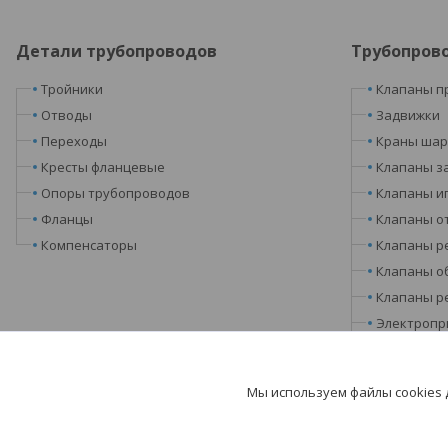
Детали трубопроводов
Трубопров
Тройники
Клапаны п
Отводы
Задвижки
Переходы
Краны ша
Кресты фланцевые
Клапаны з
Опоры трубопроводов
Клапаны и
Фланцы
Клапаны о
Компенсаторы
Клапаны р
Клапаны о
Клапаны р
Электропр
Запорные 
Затворы
Мы используем файлы cookies
Фильтры, 