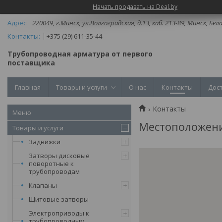
Начать продавать на Deal.by
220049, г.Минск, ул.Волгоградская, д.13, каб. 213-89, Минск, Бел
+375 (29) 611-35-44
Трубопроводная арматура от первого
поставщика
Главная
Товары и услуги
О нас
Контакты
Дос
Контакты
Местоположен
Товары и услуги
Задвижки
Затворы дисковые
поворотные к
трубопроводам
Клапаны
Щитовые затворы
Электроприводы к
трубопроводным