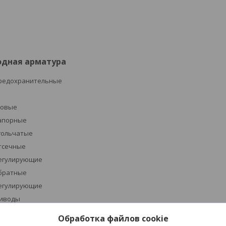
одная арматура
редохранительные
ровые
апорные
гольчатые
тсечные
егулирующие
братные
егулирующие
иводы
устройства указателей уровня
Обработка файлов cookie