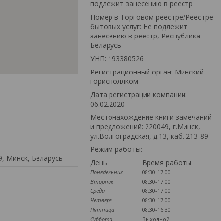
подлежит занесению в реестр
Номер в Торговом реестре/Реестре
бытовых услуг: Не подлежит
занесению в реестр, Республика
Беларусь
УНП: 193380526
Регистрационный орган: Минский
горисполлком
Дата регистрации компании:
06.02.2020
Местонахождение книги замечаний
и предложений: 220049, г.Минск,
ул.Волгоградская, д.13, каб. 213-89
Режим работы:
89, Минск, Беларусь
День
Время работы
Понедельник
08:30-17:00
Вторник
08:30-17:00
Среда
08:30-17:00
Четверг
08:30-17:00
Пятница
08:30-16:30
Суббота
Выходной