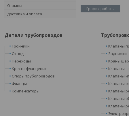
Отзывы
График работы
Доставка и оплата
Детали трубопроводов
Трубопров
Тройники
Клапаны п
Отводы
Задвижки
Переходы
Краны ша
Кресты фланцевые
Клапаны з
Опоры трубопроводов
Клапаны и
Фланцы
Клапаны о
Компенсаторы
Клапаны р
Клапаны о
Клапаны р
Электропр
Запорные 
Затворы