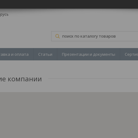
арусь
тавка и оплата
Статьи
Презентации и документы
Серти
ие компании