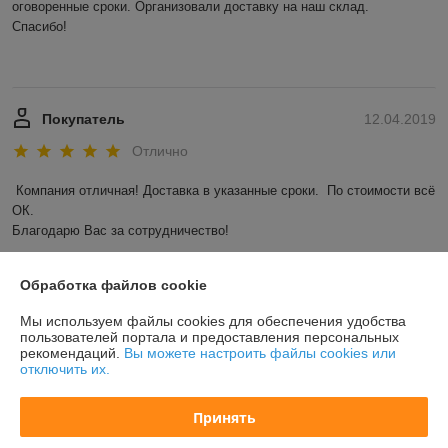
оговоренные сроки. Организовали доставку на наш склад. 

Спасибо! 

Покупатель
12.04.2019
Отлично
Компания отличная! Доставка в указанные сроки.  По стоимости всё 
ОК. 

Благодарю Вас за сотрудничество! 
Показать все отзывы
Обработка файлов cookie
Мы используем файлы cookies для обеспечения удобства
О нас
пользователей портала и предоставления персональных
рекомендаций.
Вы можете настроить файлы cookies или
отключить их.
Контакты
Принять
Доставка и оплата