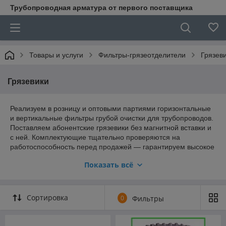
Трубопроводная арматура от первого поставщика
Товары и услуги
Фильтры-грязеотделители
Грязев
Грязевики
Реализуем в розницу и оптовыми партиями горизонтальные
и вертикальные фильтры грубой очистки для трубопроводов.
Поставляем абонентские грязевики без магнитной вставки и
с ней. Комплектующие тщательно проверяются на
работоспособность перед продажей — гарантируем высокое
качество изделий, а также полное соответствие заявленным
Показать всё
характеристикам.
Горизонтальные и вертикальные
Сортировка
0
Фильтры
грязевики без магнитной вставки и с ней