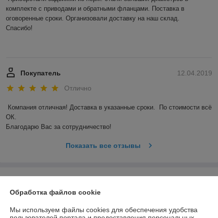
комплекте с приводами и обратными фланцами. Поставка в 
оговоренные сроки. Организовали доставку на наш склад. 

Спасибо! 

Покупатель
12.04.2019
Отлично
Компания отличная! Доставка в указанные сроки.  По стоимости всё 
ОК. 

Благодарю Вас за сотрудничество! 
Показать все отзывы
О нас
Обработка файлов cookie
Контакты
Мы используем файлы cookies для обеспечения удобства
пользователей портала и предоставления персональных