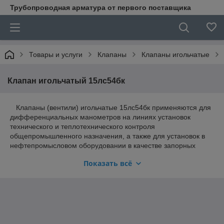
Трубопроводная арматура от первого поставщика
Товары и услуги
Клапаны
Клапаны игольчатые
Клапан игольчатый 15лс54бк
Клапаны (вентили) игольчатые 15лс54бк применяются для
дифференциальных манометров на линиях установок
технического и теплотехнического контроля
общепромышленного назначения, а также для установок в
нефтепромысловом оборудовании в качестве запорных
устройств.
Показать всё
Принцип действия: вращением маховика
обеспечивается поступательное движение штока, который
перемещается по резьбе штуцера, открывая либо закрывая
проходное сечение корпуса клапана.
Клапан 15лс54бк еще называют хладостойким, он
изготовлен из высокоуглеродистой стали 09Г2С. Он
эксплуатируется при пониженных температурах окружающей