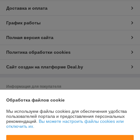
Доставка и оплата
График работы
Полная версия сайта
Политика обработки cookies
Сайт создан на платформе Deal.by
Информация для покупателя
Юридическое лицо:
Общество с ограниченной ответственностью
Обработка файлов cookie
«Баел Крафт»
Республика Беларусь, 220049 г. Минск, ул.Волгоградская, д.13, кабинет
213-89
Мы используем файлы cookies для обеспечения удобства
пользователей портала и предоставления персональных
Регистрационный номер ЕГР: 193380526
рекомендаций.
Вы можете настроить файлы cookies или
отключить их.
УНП: 193380526
Регистрационный орган: Минский горисполлком