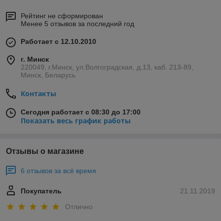
Небольшие габариты и вес;
Установка на трубопровод в любом положении;
Рейтинг не сформирован
Менее 5 отзывов за последний год
Гальваническое покрытие корпуса придает высокую степень
защищенности от коррозии, благодаря чему клапан ставится
Работает с 12.10.2010
износоустойчивым. По окончанию производства вентиль
проходит тщательный контроль и подвергается испытаниям
г. Минск
на герметичность уплотнительных колец в затворе и
220049, г.Минск, ул.Волгоградская, д.13, каб. 213-89,
сальникового уплотнения, соединяющего крышку с
Минск, Беларусь
подвижной деталью затвора.
Контакты
Сегодня работает с 08:30 до 17:00
Показать весь график работы
Отзывы о магазине
6 отзывов за всё время
Покупатель
21.11.2019
Отлично