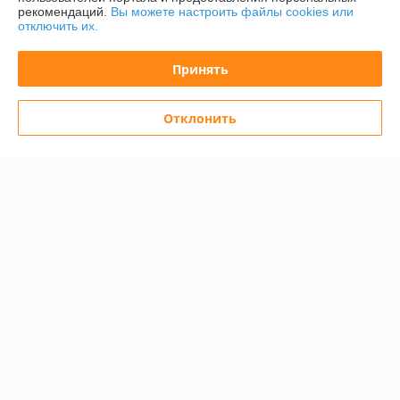
рекомендаций.
Вы можете настроить файлы cookies или
отключить их.
Контакты
Принять
Доставка и оплата
Отклонить
График работы
Полная версия сайта
Политика обработки cookies
Сайт создан на платформе Deal.by
Информация для покупателя
Юридическое лицо:
Общество с ограниченной ответственностью
«Баел Крафт»
Республика Беларусь, 220049 г. Минск, ул.Волгоградская, д.13, кабинет
213-89
Регистрационный номер ЕГР: 193380526