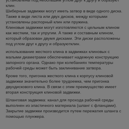
установлены под небольшим углом друг к другу и образуют
клин.
Шиберные задвижки могут иметь затвор в виде одного диска.
Также в виде листа или двух дисков, между которыми
установлены распорный клин или пружина.
Клиновые задвижки могут изготовляются с цельным клином
как жестким, так и упругим. А также и составным клином,
который образован двумя дисками. Эти диски расположены
под углом друг к другу и образуютклин.
использование жесткого клина в задвижках клиновых с
малыми диаметрами обеспечивает надежную конструкцию
запорного органа. Однако при колебаниях температуры
рабочей среды может быть заклинивание затвора.
Кроме того, пригонка жесткого клина к корпусу клиновой
задвижки значительно более трудоемка, чем пригонка
двухдискового клина. В связи с этим преимущество имеет
вторая конструкция клиновой задвижки.
Шланговая задвижка: канал для прохода рабочей среды
выполнен из эластичного материала (шланг с фланцами).
Закрытие задвижки производится путем пережатия шланга с
помощью плунжера.