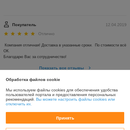
Покупатель
12.04.2019
Отлично
Компания отличная! Доставка в указанные сроки.  По стоимости всё 
ОК. 

Благодарю Вас за сотрудничество! 
Показать все отзывы
Обработка файлов cookie
О нас
Мы используем файлы cookies для обеспечения удобства
пользователей портала и предоставления персональных
рекомендаций.
Вы можете настроить файлы cookies или
Контакты
отключить их.
Доставка и оплата
Принять
График работы