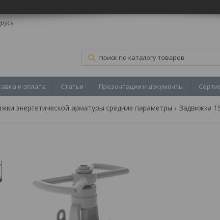
арусь
тавка и оплата
Статьи
Презентации и документы
Серти
ижки энергетической арматуры средние параметры