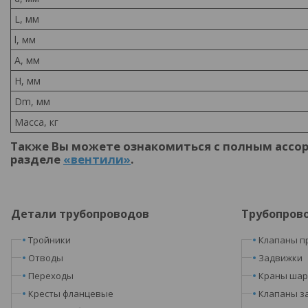
L, мм
l, мм
A, мм
H, мм
Dm, мм
Масса, кг
Также Вы можете ознакомиться с полным ассо
разделе
«вентили»
.
Детали трубопроводов
Трубопров
Тройники
Клапаны п
Отводы
Задвижки
Переходы
Краны ша
Кресты фланцевые
Клапаны з