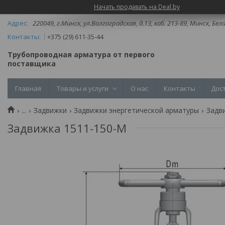
Начать продавать на Deal.by
220049, г.Минск, ул.Волгоградская, д.13, каб. 213-89, Минск, Бел
+375 (29) 611-35-44
Трубопроводная арматура от первого
поставщика
Главная
Товары и услуги
О нас
Контакты
Дос
...
Задвижки
Задвижки энергетической арматуры
Задв
Задвижка 1511-150-М