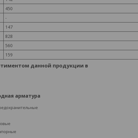
450
-
147
828
560
159
ртиментом данной продукции в
одная арматура
редохранительные
ровые
апорные