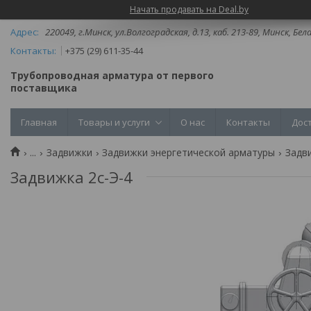
Начать продавать на Deal.by
220049, г.Минск, ул.Волгоградская, д.13, каб. 213-89, Минск, Бел
+375 (29) 611-35-44
Трубопроводная арматура от первого
поставщика
Главная
Товары и услуги
О нас
Контакты
Дос
...
Задвижки
Задвижки энергетической арматуры
Задв
Задвижка 2с-Э-4