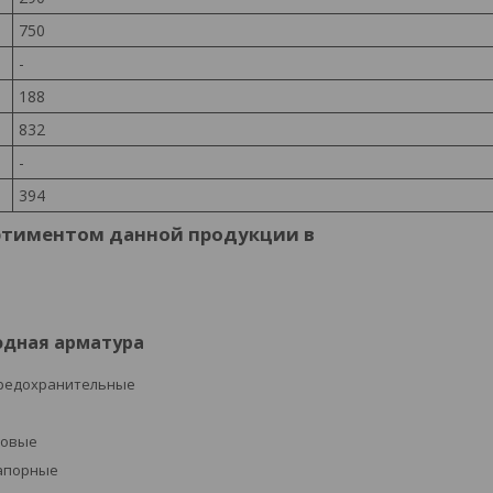
750
-
188
832
-
394
ртиментом данной продукции в
одная арматура
редохранительные
ровые
апорные