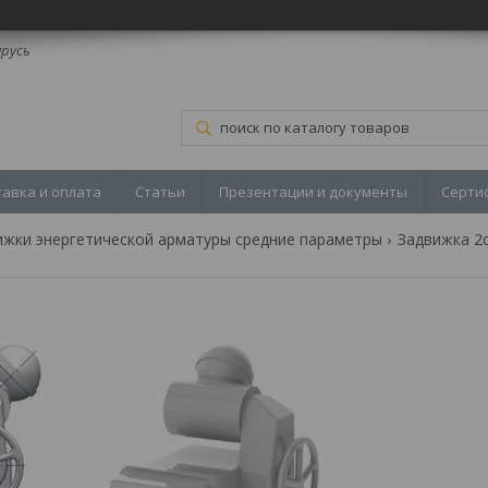
арусь
тавка и оплата
Статьи
Презентации и документы
Серти
ижки энергетической арматуры средние параметры
Задвижка 2с