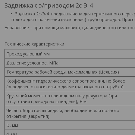
Задвижка с э/приводом 2с-Э-4
Задвижка 2с-Э-4 предназначена для герметичного пере
только для отключения (включения) трубопроводов. Присое
Управление – при помощи маховика, цилиндрического или кон
Технические характеристики
Проход условный,мм
Давление условное, МПа
Температура рабочей среды, максимальная (Цельсия)
Коэффициент гидравлического сопротивления, не более
(определен относительно диаметра входного патрубка)
Крутящий момент на приводном валу редуктора (при
отсутствии привода на шпинделе), Н.м
Число оборотов шпинделя, необходимое для полного
открытия (закрытия)
D, мм
d, мм