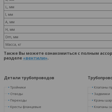
L, мм
l, мм
A, мм
H, мм
Dm, мм
Масса, кг
Также Вы можете ознакомиться с полным ассо
разделе
«вентили»
.
Детали трубопроводов
Трубопров
Тройники
Клапаны п
Отводы
Задвижки
Переходы
Краны ша
Кресты фланцевые
Клапаны з