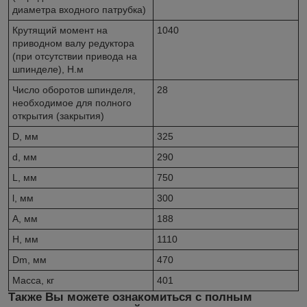
диаметра входного патрубка)
Крутящий момент на
1040
приводном валу редуктора
(при отсутствии привода на
шпинделе), Н.м
Число оборотов шпинделя,
28
необходимое для полного
открытия (закрытия)
D, мм
325
d, мм
290
L, мм
750
l, мм
300
A, мм
188
H, мм
1110
Dm, мм
470
Масса, кг
401
Также Вы можете ознакомиться с полным