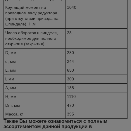
Крутящий момент на
1040
приводном валу редуктора
(при отсутствии привода на
шпинделе), Н.м
Число оборотов шпинделя,
28
необходимое для полного
открытия (закрытия)
D, мм
280
d, мм
244
L, мм
650
l, мм
300
A, мм
188
H, мм
1110
Dm, мм
470
Масса, кг
395
Также Вы можете ознакомиться с полным
ассортиментом данной продукции в