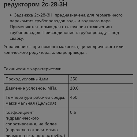
редуктором 2с-28-3Н
Задвижка 2с-28-3Н предназначена для герметичного
перекрытия трубопроводов воды и водяного пара.
Применяются только для отключения (включения)
трубопроводов. Присоединение к трубопроводу – под
сварку.
Управление – при помощи маховика, цилиндрического или
конического редуктора, электропривода .
Технические характеристики
Проход условный,мм
250
Давление условное, МПа
10,0
Температура рабочей среды,
450
максимальная (Цельсия)
Коэффициент
0,6
гидравлического
сопротивления, не более
(определен относительно
диаметра входного патрубка)