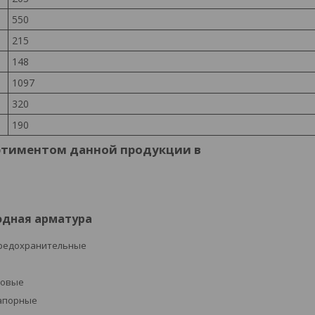
550
215
148
1097
320
190
ртиментом данной продукции в
одная арматура
редохранительные
ровые
апорные