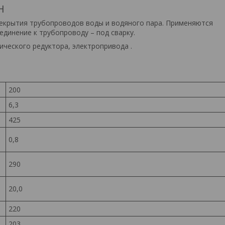
Н
рекрытия трубопроводов воды и водяного пара. Применяются
динение к трубопроводу – под сварку.
ического редуктора, электропривода .
200
6,3
425
0,8
290
20,0
220
203