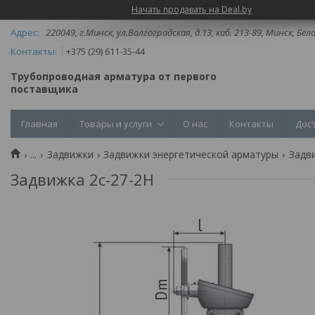
Начать продавать на Deal.by
220049, г.Минск, ул.Волгоградская, д.13, каб. 213-89, Минск, Бел
+375 (29) 611-35-44
Трубопроводная арматура от первого
поставщика
Главная
Товары и услуги
О нас
Контакты
Дос
...
Задвижки
Задвижки энергетической арматуры
Задв
Задвижка 2с-27-2Н