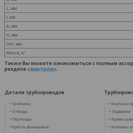
L, мм
l, мм
A, мм
H, мм
Dm, мм
Масса, кг
Также Вы можете ознакомиться с полным ассо
разделе
«вентили»
.
Детали трубопроводов
Трубопров
Тройники
Клапаны п
Отводы
Задвижки
Переходы
Краны ша
Кресты фланцевые
Клапаны з