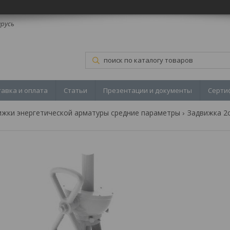
арусь
тавка и оплата
Статьи
Презентации и документы
Серти
ижки энергетической арматуры средние параметры