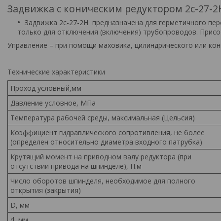
Задвижка с коническим редуктором 2с-27-2
Задвижка 2с-27-2Н предназначена для герметичного пе
только для отключения (включения) трубопроводов. Присое
Управление – при помощи маховика, цилиндрического или кон
Технические характеристики
Проход условный,мм
Давление условное, МПа
Температура рабочей среды, максимальная (Цельсия)
Коэффициент гидравлического сопротивления, не более
(определен относительно диаметра входного патрубка)
Крутящий момент на приводном валу редуктора (при
отсутствии привода на шпинделе), Н.м
Число оборотов шпинделя, необходимое для полного
открытия (закрытия)
D, мм
d, мм