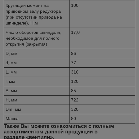
Крутящий момент на
100
приводном валу редуктора
(при отсутствии привода на
шпинделе), Н.м
Число оборотов шпинделя,
17,0
необходимое для полного
открытия (закрытия)
D, мм
96
d, мм
77
L, мм
310
l, мм
120
A, мм
85
H, мм
722
Dm, мм
320
Масса
80
Также Вы можете ознакомиться с полным
ассортиментом данной продукции в
разделе «вентили».