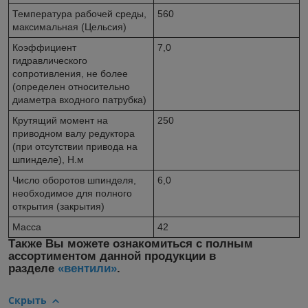
Температура рабочей среды,
560
максимальная (Цельсия)
Коэффициент
7,0
гидравлического
сопротивления, не более
(определен относительно
диаметра входного патрубка)
Крутящий момент на
250
приводном валу редуктора
(при отсутствии привода на
шпинделе), Н.м
Число оборотов шпинделя,
6,0
необходимое для полного
открытия (закрытия)
Масса
42
Также Вы можете ознакомиться с полным
ассортиментом данной продукции в
разделе
«вентили»
.
Скрыть