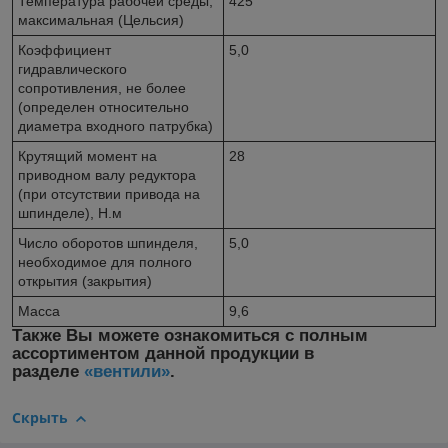
Температура рабочей среды,
425
максимальная (Цельсия)
Коэффициент
5,0
гидравлического
сопротивления, не более
(определен относительно
диаметра входного патрубка)
Крутящий момент на
28
приводном валу редуктора
(при отсутствии привода на
шпинделе), Н.м
Число оборотов шпинделя,
5,0
необходимое для полного
открытия (закрытия)
Масса
9,6
Также Вы можете ознакомиться с полным
ассортиментом данной продукции в
разделе
«вентили»
.
Скрыть