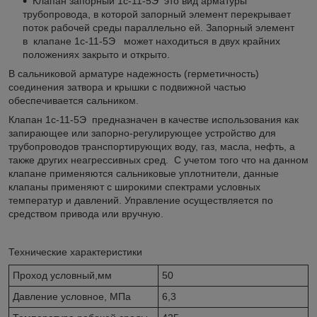
Клапан запорный 1с-11-5Э это вид арматуры
трубопровода, в которой запорный элемент перекрывает
поток рабочей среды параллельно ей. Запорный элемент
в клапане 1с-11-5Э может находиться в двух крайних
положениях закрыто и открыто.
В сальниковой арматуре надежность (герметичность)
соединения затвора и крышки с подвижной частью
обеспечивается сальником.
Клапан 1с-11-5Э предназначен в качестве использования как
запирающее или запорно-регулирующее устройство для
трубопроводов транспортирующих воду, газ, масла, нефть, а
также других неагрессивных сред. С учетом того что на данном
клапане применяются сальниковые уплотнители, данные
клапаны применяют с широкими спектрами условных
температур и давлений. Управление осуществляется по
средством привода или вручную.
Технические характеристики
Проход условный,мм
50
Давление условное, МПа
6,3