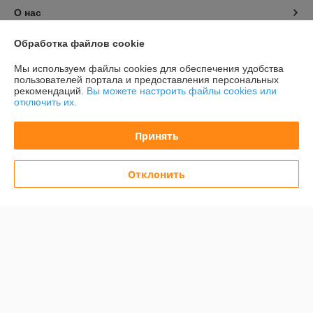
О нас
Обработка файлов cookie
Контакты
Мы используем файлы cookies для обеспечения удобства
Доставка и оплата
пользователей портала и предоставления персональных
рекомендаций.
Вы можете настроить файлы cookies или
отключить их.
График работы
Принять
Полная версия сайта
Отклонить
Политика обработки cookies
Сайт создан на платформе Deal.by
Информация для покупателя
Юридическое лицо:
Общество с ограниченной ответственностью
«Баел Крафт»
Республика Беларусь, 220049 г. Минск, ул.Волгоградская, д.13, кабинет
213-89