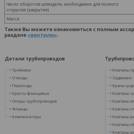
Число оборотов шпинделя, необходимое для полного
открытия (закрытия)
Масса
Также Вы можете ознакомиться с полным ассо
разделе
«вентили»
.
Детали трубопроводов
Трубопров
Тройники
Клапаны п
Отводы
Задвижки
Переходы
Краны ша
Кресты фланцевые
Клапаны з
Опоры трубопроводов
Клапаны и
Фланцы
Клапаны о
Компенсаторы
Клапаны р
Клапаны о
Клапаны р