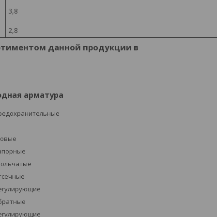
3,8
2,8
ртиментом данной продукции в
одная арматура
редохранительные
ровые
апорные
гольчатые
тсечные
егулирующие
братные
егулирующие