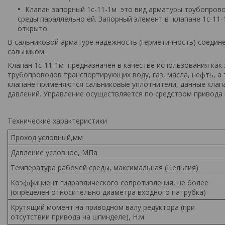
Клапан запорный 1с-11-1м это вид арматуры трубопрово
среды параллельно ей. Запорный элемент в клапане 1с-11
открыто.
В сальниковой арматуре надежность (герметичность) соедин
сальником.
Клапан 1с-11-1м предназначен в качестве использования ка
трубопроводов транспортирующих воду, газ, масла, нефть, а 
клапане применяются сальниковые уплотнители, данные клап
давлений. Управление осуществляется по средством привода 
Технические характеристики
Проход условный,мм
Давление условное, МПа
Температура рабочей среды, максимальная (Цельсия)
Коэффициент гидравлического сопротивления, не более
(определен относительно диаметра входного патрубка)
Крутящий момент на приводном валу редуктора (при
отсутствии привода на шпинделе), Н.м