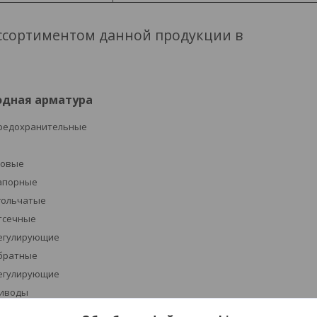
ссортиментом данной продукции в
одная арматура
редохранительные
ровые
апорные
гольчатые
тсечные
егулирующие
братные
егулирующие
иводы
устройства указателей уровня