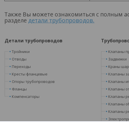
Также Вы можете ознакомиться с полным а
разделе
детали трубопроводов.
Детали трубопроводов
Трубопров
Тройники
Клапаны п
Отводы
Задвижки
Переходы
Краны ша
Кресты фланцевые
Клапаны з
Опоры трубопроводов
Клапаны и
Фланцы
Клапаны о
Компенсаторы
Клапаны р
Клапаны о
Клапаны р
Электропр
Запорные 