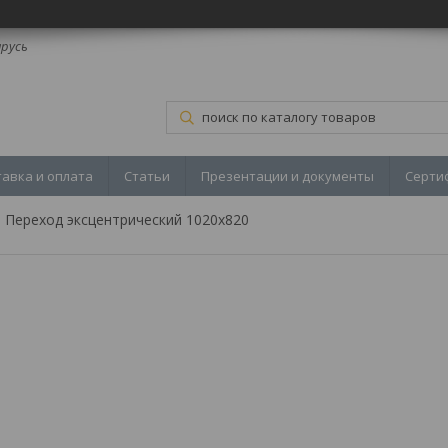
арусь
тавка и оплата
Статьи
Презентации и документы
Серти
Переход эксцентрический 1020х820