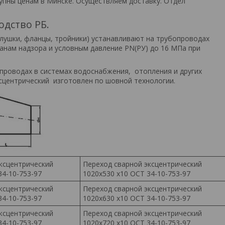
упны ценам в Минске. Осуществляем доставку. Отдел
одство РБ.
лушки, фланцы, тройники) устанавливают на трубопроводах
ганам надзора и условным давление PN(PУ) до 16 МПа при
роводах в системах водоснабжения, отопления и других
сцентрический изготовлен по шовной технологии.
ксцентрический
Переход сварной эксцентрический
34-10-753-97
1020х530 х10 ОСТ 34-10-753-97
ксцентрический
Переход сварной эксцентрический
34-10-753-97
1020х630 х10 ОСТ 34-10-753-97
ксцентрический
Переход сварной эксцентрический
34-10-753-97
1020х720 х10 ОСТ 34-10-753-97