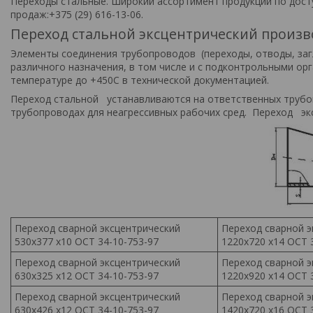
Переходы стальные. Широкий ассортимент продукции по дост
продаж:+375 (29) 616-13-06.
Переход стальной эксцентрический произв
Элементы соединения трубопроводов (переходы, отводы, заг
различного назначения, в том числе и с подконтрольными ор
температуре до +450С в технической документацией.
Переход стальной устанавливаются на ответственных трубоп
трубопроводах для неагрессивных рабочих сред. Переход эк
Переход сварной эксцентрический
Переход сварной э
530х377 х10 ОСТ 34-10-753-97
1220х720 х14 ОСТ 
Переход сварной эксцентрический
Переход сварной э
630х325 х12 ОСТ 34-10-753-97
1220х920 х14 ОСТ 
Переход сварной эксцентрический
Переход сварной э
630х426 х12 ОСТ 34-10-753-97
1420х720 х16 ОСТ 