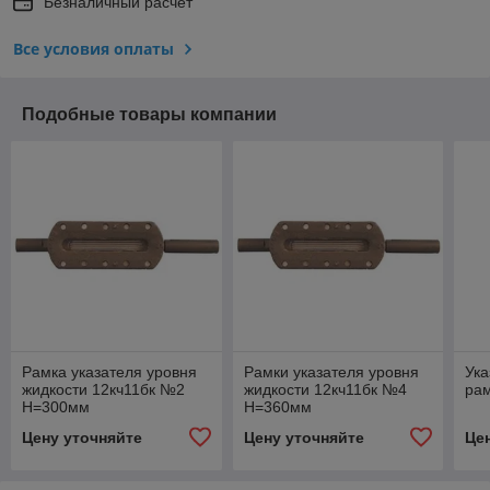
Безналичный расчет
Все условия оплаты
Подобные товары компании
Рамка указателя уровня
Рамки указателя уровня
Ука
жидкости 12кч11бк №2
жидкости 12кч11бк №4
ра
H=300мм
H=360мм
Цену уточняйте
Цену уточняйте
Це