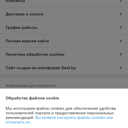
Контакты
Доставка и оплата
График работы
Полная версия сайта
Политика обработки cookies
Сайт создан на платформе Deal.by
Информация для покупателя
Юридическое лицо:
Общество с ограниченной ответственностью
Обработка файлов cookie
«Баел Крафт»
Республика Беларусь, 220049 г. Минск, ул.Волгоградская, д.13, кабинет
213-89
Мы используем файлы cookies для обеспечения удобства
пользователей портала и предоставления персональных
Регистрационный номер ЕГР: 193380526
рекомендаций.
Вы можете настроить файлы cookies или
отключить их.
УНП: 193380526