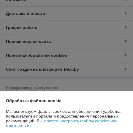
Доставка и оплата
График работы
Полная версия сайта
Политика обработки cookies
Сайт создан на платформе Deal.by
Информация для покупателя
Юридическое лицо:
Общество с ограниченной ответственностью
Обработка файлов cookie
«Баел Крафт»
Республика Беларусь, 220049 г. Минск, ул.Волгоградская, д.13, кабинет
213-89
Мы используем файлы cookies для обеспечения удобства
пользователей портала и предоставления персональных
Регистрационный номер ЕГР: 193380526
рекомендаций.
Вы можете настроить файлы cookies или
отключить их.
УНП: 193380526