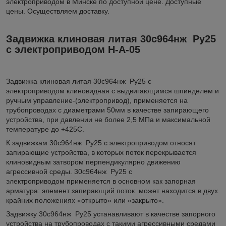
электроприводом в Минске по доступной цене. Доступные
цены. Осуществляем доставку.
Задвижка клиновая литая 30с964нж Ру25
с электроприводом Н-А-05
Задвижка клиновая литая 30с964нж Ру25 с
электроприводом клиновидная с выдвигающимся шпинделем и
ручным управление-(электропривод), применяется на
трубопроводах с диаметрами 50мм в качестве запирающего
устройства, при давлении не более 2,5 МПа и максимальной
температуре до +425C.
К задвижкам 30с964нж Ру25 с электроприводом относят
запирающие устройства, в которых поток перекрывается
клиновидным затвором перпендикулярно движению
агрессивной среды. 30с964нж Ру25 с
электроприводом применяется в основном как запорная
арматура: элемент запирающий поток может находится в двух
крайних положениях «открыто» или «закрыто».
Задвижку 30с964нж Ру25 устанавливают в качестве запорного
устройства на трубопроводах с такими агрессивными средами