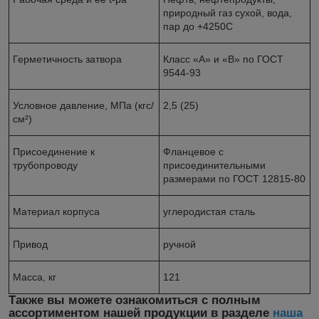
природный газ сухой, вода,
пар до +425
0
С
Герметичность затвора
Класс «А» и «В» по ГОСТ
9544-93
Условное давление, МПа (кгс/
2,5 (25)
см²)
Присоединение к
Фланцевое с
трубопроводу
присоединительными
размерами по ГОСТ 12815-80
Материал корпуса
углеродистая сталь
Привод
ручной
Масса, кг
121
Также вы можете ознакомиться с полным
ассортиментом нашей продукции в разделе
наша