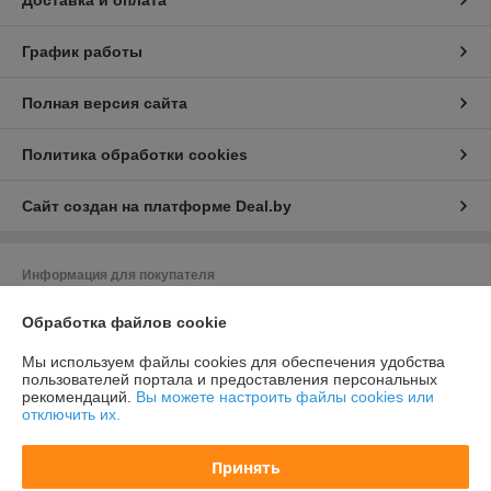
Доставка и оплата
График работы
Полная версия сайта
Политика обработки cookies
Сайт создан на платформе Deal.by
Информация для покупателя
Юридическое лицо:
Общество с ограниченной ответственностью
Обработка файлов cookie
«Баел Крафт»
Республика Беларусь, 220049 г. Минск, ул.Волгоградская, д.13, кабинет
213-89
Мы используем файлы cookies для обеспечения удобства
пользователей портала и предоставления персональных
Регистрационный номер ЕГР: 193380526
рекомендаций.
Вы можете настроить файлы cookies или
отключить их.
УНП: 193380526
Регистрационный орган: Минский горисполлком
Принять