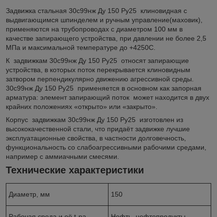
Задвижка стальная 30с99нж Ду 150 Ру25 клиновидная с
выдвигающимся шпинделем и ручным управление(маховик),
применяются на трубопроводах с диаметром 100 мм в
качестве запирающего устройства, при давлении не более 2,5
МПа и максимальной температуре до +425
0
C.
К задвижкам 30с99нж Ду 150 Ру25 относят запирающие
устройства, в которых поток перекрывается клиновидным
затвором перпендикулярно движению агрессивной среды.
30с99нж Ду 150 Ру25 применяется в основном как запорная
арматура: элемент запирающий поток может находится в двух
крайних положениях «открыто» или «закрыто».
Корпус задвижкам 30с99нж Ду 150 Ру25 изготовлен из
высококачественной стали, что придаёт задвижке лучшие
эксплуатационные свойства, в частности долговечность,
функциональность со слабоагрессивными рабочими средами,
например с аммиачными смесями.
Технические характеристики
Диаметр, мм
150
Рабочая среда и её t-ра
Нефть, нефтепродукты,