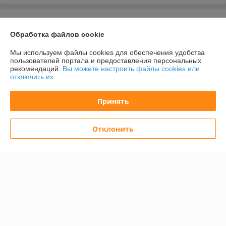
О нас
Обработка файлов cookie
Контакты
Мы используем файлы cookies для обеспечения удобства
пользователей портала и предоставления персональных
Доставка и оплата
рекомендаций.
Вы можете настроить файлы cookies или
отключить их.
График работы
Принять
Полная версия сайта
Отклонить
Политика обработки cookies
Сайт создан на платформе Deal.by
Информация для покупателя
Юридическое лицо:
Общество с ограниченной ответственностью
«Баел Крафт»
Республика Беларусь, 220049 г. Минск, ул.Волгоградская, д.13, кабинет