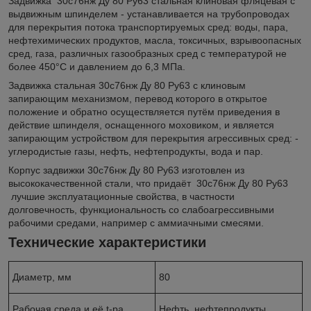
Задвижка 30с76нж Ду 80 Ру63 стальная клиновая фляцевая с
выдвижным шпинделем - устанавливается на трубопроводах
для перекрытия потока транспортируемых сред: воды, пара,
нефтехимических продуктов, масла, токсичных, взрывоопасных
сред, газа, различных газообразных сред с температурой не
более 450°С и давлением до 6,3 МПа.
Задвижка стальная 30с76нж Ду 80 Ру63 с клиновым
запирающим механизмом, перевод которого в открытое
положение и обратно осуществляется путём приведения в
действие шпинделя, оснащенного моховиком, и является
запирающим устройством для перекрытия агрессивных сред: -
углеродистые газы, нефть, нефтепродукты, вода и пар.
Корпус задвижки 30с76нж Ду 80 Ру63 изготовлен из
высококачественной стали, что придаёт 30с76нж Ду 80 Ру63
лучшие эксплуатационные свойства, в частности
долговечность, функциональность со слабоагрессивными
рабочими средами, например с аммиачными смесями.
Технические характеристики
Диаметр, мм
80
Рабочая среда и её t-ра
Нефть, нефтепродукты,