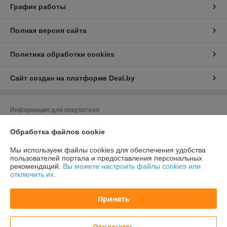
График работы
Полная версия сайта
Политика обработки cookies
Сайт создан на платформе Deal.by
Информация для покупателя
Юридическое лицо:
Общество с ограниченной ответственностью
Обработка файлов cookie
«Баел Крафт»
Республика Беларусь, 220049 г. Минск, ул.Волгоградская, д.13, кабинет
213-89
Мы используем файлы cookies для обеспечения удобства
пользователей портала и предоставления персональных
Регистрационный номер ЕГР: 193380526
рекомендаций.
Вы можете настроить файлы cookies или
отключить их.
УНП: 193380526
Регистрационный орган: Минский горисполлком
Принять
Дата регистрации компании: 06.02.2020
Отклонить