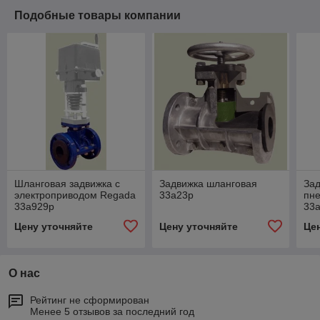
Подобные товары компании
Шланговая задвижка с
Задвижка шланговая
Зад
электроприводом Regada
33а23р
пн
33а929р
33
Цену уточняйте
Цену уточняйте
Це
О нас
Рейтинг не сформирован
Менее 5 отзывов за последний год