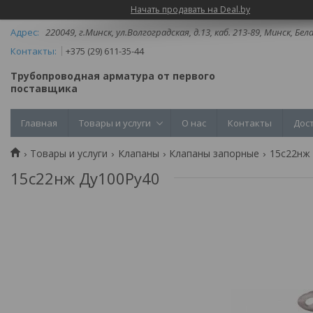
Начать продавать на Deal.by
220049, г.Минск, ул.Волгоградская, д.13, каб. 213-89, Минск, Бел
+375 (29) 611-35-44
Трубопроводная арматура от первого
поставщика
Главная
Товары и услуги
О нас
Контакты
Дос
Товары и услуги
Клапаны
Клапаны запорные
15с22нж 
15с22нж Ду100Ру40