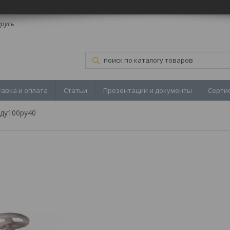
арусь
тавка и оплата
Статьи
Презентации и документы
Серти
ду100ру40