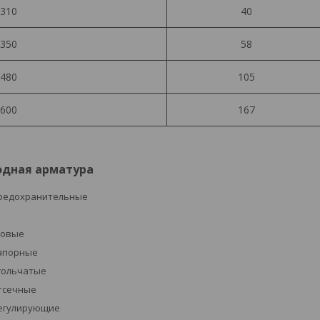
310
40
350
58
480
105
600
167
одная арматура
редохранительные
ровые
апорные
гольчатые
тсечные
егулирующие