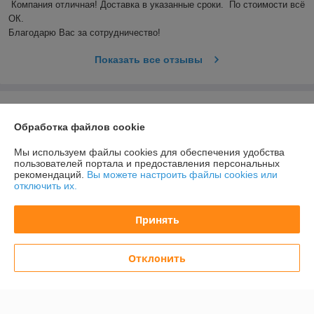
Компания отличная! Доставка в указанные сроки.  По стоимости всё 
ОК. 

Благодарю Вас за сотрудничество! 
Показать все отзывы
О нас
Обработка файлов cookie
Контакты
Мы используем файлы cookies для обеспечения удобства
пользователей портала и предоставления персональных
Доставка и оплата
рекомендаций.
Вы можете настроить файлы cookies или
отключить их.
График работы
Принять
Полная версия сайта
Отклонить
Политика обработки cookies
Сайт создан на платформе Deal.by