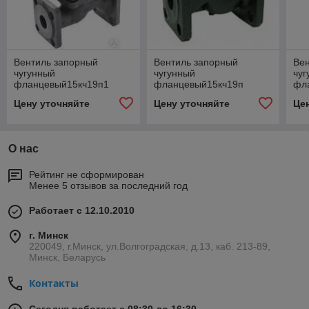
Вентиль запорный
Вентиль запорный
Ве
чугунный
чугунный
чуг
фланцевый15кч19п1
фланцевый15кч19п
фл
Ду40Ру25
Ду50Ру16
Ду
Цену уточняйте
Цену уточняйте
Це
О нас
Рейтинг не сформирован
Менее 5 отзывов за последний год
Работает с 12.10.2010
г. Минск
220049, г.Минск, ул.Волгоградская, д.13, каб. 213-89,
Минск, Беларусь
Контакты