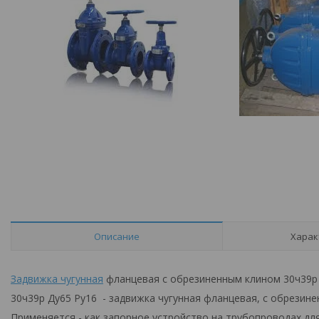
Описание
Харак
Задвижка чугунная
фланцевая с обрезиненным клином 30ч39р
30ч39р Ду65 Ру16 - задвижка чугунная фланцевая, с обрези
Применяется - как запорное устройство на трубопроводах дл