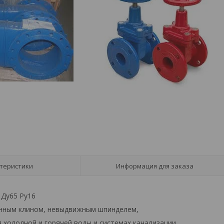
теристики
Информация для заказа
 Ду65 Ру16
ненным клином, невыдвижным шпинделем,
я холодной и горячей воды и системах канализации.