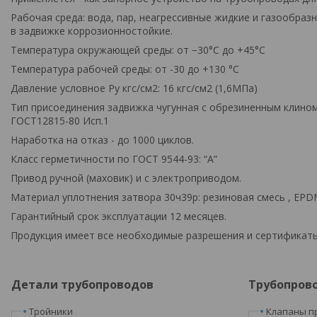
Рабочая среда: вода, пар, неагрессивные жидкие и газообра
в задвижке коррозионностойкие.
Температура окружающей среды: от −30°С до +45°С
Температура рабочей среды: от -30 до +130 °С
Давление условное Pу кгс/см2: 16 кгс/см2 (1,6МПа)
Тип присоединения задвижка чугунная с обрезиненным клино
ГОСТ12815-80 Исп.1
Наработка на отказ - до 1000 циклов.
Класс герметичности по ГОСТ 9544-93: “А”
Привод ручной (маховик) и с электроприводом.
Материал уплотнения затвора 30ч39р: резиновая смесь , EPD
Гарантийный срок эксплуатации 12 месяцев.
Продукция имеет все необходимые разрешения и сертификаты
Детали трубопроводов
Трубопров
Тройники
Клапаны п