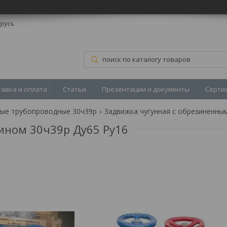
арусь
тавка и оплата
Статьи
Презентации и документы
Серти
ные трубопроводные 30ч39р
ином 30ч39р Ду65 Ру16