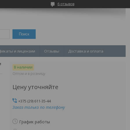
6 отзывов
Поиск
фикаты и лицензии
Отзывы
Доставка и оплата
Задвижка чугунная с обрезиненным клином 30ч39р ду65 ру16
В наличии
Оптом и в розницу
Цену уточняйте
+375 (29) 611-35-44
Заказ только по телефону
График работы