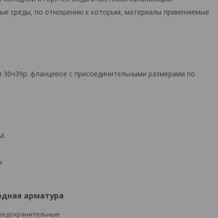
зные среды, по отношению к которым, материалы применяемые
м 30ч39р: фланцевое с присоединительными размерами по
M.
.
одная арматура
редохранительные