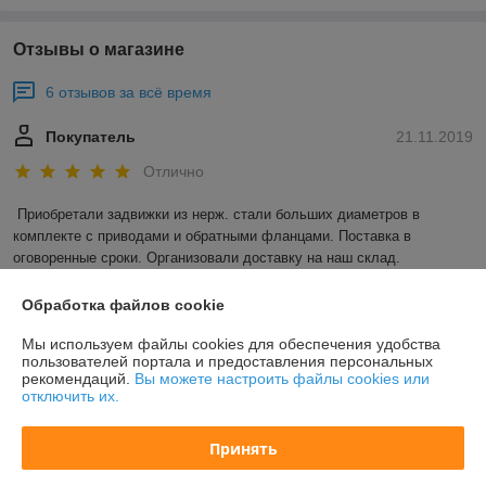
Отзывы о магазине
6 отзывов за всё время
Покупатель
21.11.2019
Отлично
Приобретали задвижки из нерж. стали больших диаметров в 
комплекте с приводами и обратными фланцами. Поставка в 
оговоренные сроки. Организовали доставку на наш склад. 

Спасибо! 

Обработка файлов cookie
Мы используем файлы cookies для обеспечения удобства
пользователей портала и предоставления персональных
рекомендаций.
Вы можете настроить файлы cookies или
Покупатель
12.04.2019
отключить их.
Отлично
Принять
Компания отличная! Доставка в указанные сроки.  По стоимости всё 
ОК. 
