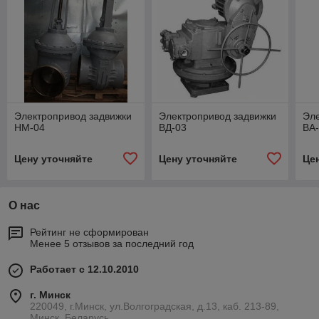
Электропривод задвижки
Электропривод задвижки
Эле
НМ-04
ВД-03
ВА
Цену уточняйте
Цену уточняйте
Це
О нас
Рейтинг не сформирован
Менее 5 отзывов за последний год
Работает с 12.10.2010
г. Минск
220049, г.Минск, ул.Волгоградская, д.13, каб. 213-89,
Минск, Беларусь