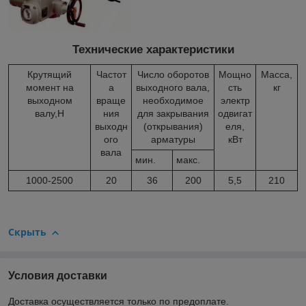
Технические характеристики
Крутящий
Частот
Число оборотов
Мощно
Масса,
момент на
а
выходного вала,
сть
кг
выходном
враще
необходимое
электр
валу,Н
ния
для закрывания
одвигат
выходн
(открывания)
еля,
ого
арматуры
кВт
вала
мин.
макс.
1000-2500
20
36
200
5,5
210
Скрыть
Условия доставки
Доставка осуществляется только по предоплате.