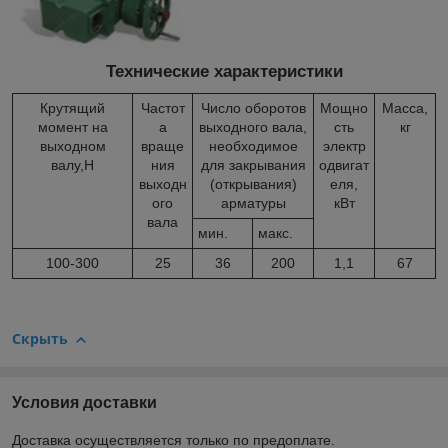
Технические характеристики
Крутящий
Частот
Число оборотов
Мощно
Масса,
момент на
а
выходного вала,
сть
кг
выходном
враще
необходимое
электр
валу,Н
ния
для закрывания
одвигат
выходн
(открывания)
еля,
ого
арматуры
кВт
вала
мин.
макс.
100-300
25
36
200
1,1
67
Скрыть
Условия доставки
Доставка осуществляется только по предоплате.