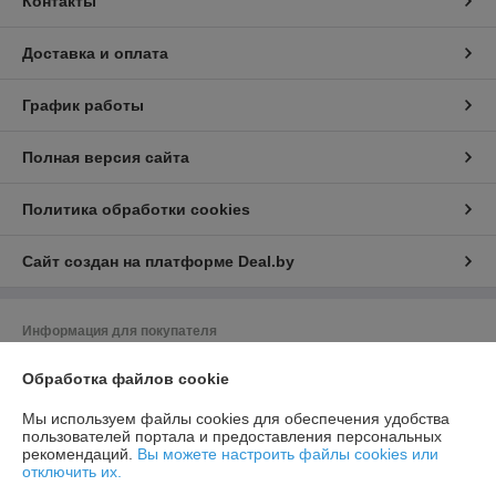
Контакты
Доставка и оплата
График работы
Полная версия сайта
Политика обработки cookies
Сайт создан на платформе Deal.by
Информация для покупателя
Юридическое лицо:
Общество с ограниченной ответственностью
Обработка файлов cookie
«Баел Крафт»
Республика Беларусь, 220049 г. Минск, ул.Волгоградская, д.13, кабинет
213-89
Мы используем файлы cookies для обеспечения удобства
пользователей портала и предоставления персональных
Регистрационный номер ЕГР: 193380526
рекомендаций.
Вы можете настроить файлы cookies или
отключить их.
УНП: 193380526