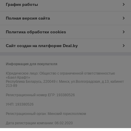
График работы
Полная версия сайта
Политика обработки cookies
Сайт создан на платформе Deal.by
Информация для покупателя
Юридическое лицо:
Общество с ограниченной ответственностью
«Баел Крафт»
Республика Беларусь, 220049 г. Минск, ул.Волгоградская, д.13, кабинет
213-89
Регистрационный номер ЕГР: 193380526
УНП: 193380526
Регистрационный орган: Минский горисполлком
Дата регистрации компании: 06.02.2020