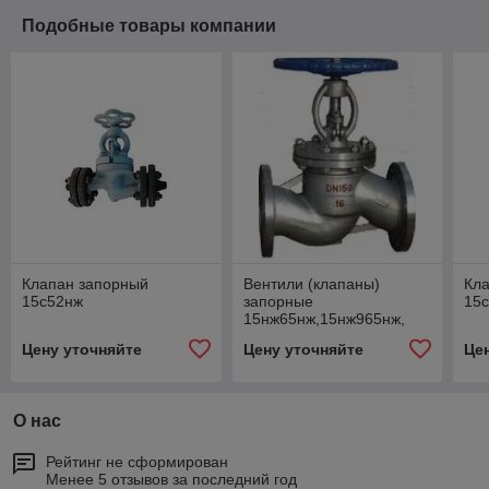
Подобные товары компании
Клапан запорный
Вентили (клапаны)
Кл
15с52нж
запорные
15с
15нж65нж,15нж965нж,
15нж65п,15нж65бк
Цену уточняйте
Цену уточняйте
Це
О нас
Рейтинг не сформирован
Менее 5 отзывов за последний год