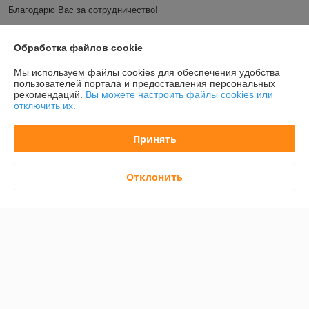
Благодарю Вас за сотрудничество! 
Показать все отзывы
Обработка файлов cookie
Мы используем файлы cookies для обеспечения удобства
пользователей портала и предоставления персональных
О нас
рекомендаций.
Вы можете настроить файлы cookies или
отключить их.
Контакты
Принять
Доставка и оплата
Отклонить
График работы
Полная версия сайта
Политика обработки cookies
Сайт создан на платформе Deal.by