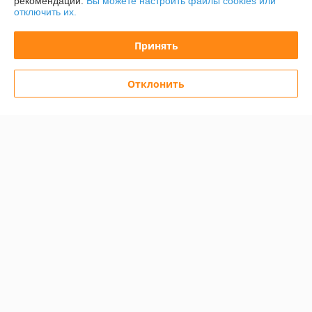
рекомендаций.
Вы можете настроить файлы cookies или
отключить их.
График работы
Принять
Полная версия сайта
Отклонить
Политика обработки cookies
Сайт создан на платформе Deal.by
Информация для покупателя
Юридическое лицо:
Общество с ограниченной ответственностью
«Баел Крафт»
Республика Беларусь, 220049 г. Минск, ул.Волгоградская, д.13, кабинет
213-89
Регистрационный номер ЕГР: 193380526
УНП: 193380526
Регистрационный орган: Минский горисполлком
Дата регистрации компании: 06.02.2020