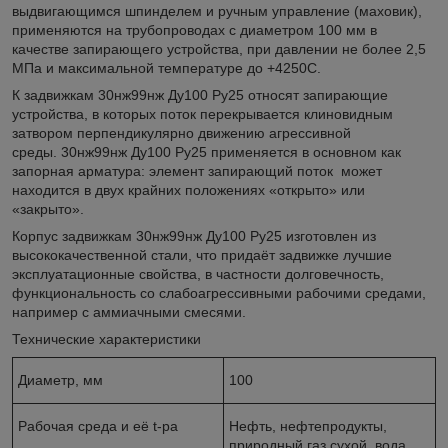
выдвигающимся шпинделем и ручным управление (маховик),
применяются на трубопроводах с диаметром 100 мм в
качестве запирающего устройства, при давлении не более 2,5
МПа и максимальной температуре до +4250C.
К задвижкам 30нж99нж Ду100 Ру25 относят запирающие
устройства, в которых поток перекрывается клиновидным
затвором перпендикулярно движению агрессивной
среды. 30нж99нж Ду100 Ру25 применяется в основном как
запорная арматура: элемент запирающий поток может
находится в двух крайних положениях «открыто» или
«закрыто».
Корпус задвижкам 30нж99нж Ду100 Ру25 изготовлен из
высококачественной стали, что придаёт задвижке лучшие
эксплуатационные свойства, в частности долговечность,
функциональность со слабоагрессивными рабочими средами,
например с аммиачными смесями.
Технические характеристики
Диаметр, мм
100
Рабочая среда и её t-ра
Нефть, нефтепродукты,
природный газ сухой, вода,