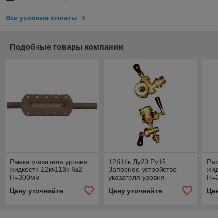
Все условия оплаты
Подобные товары компании
Рамка указателя уровня
12б1бк Ду20 Ру16
Рам
жидкости 12кч11бк №2
Запорное устройство
жид
H=300мм
указателя уровня
H=
кранового типа.
Цену уточняйте
Цену уточняйте
Це
Присоединение
цапковое.