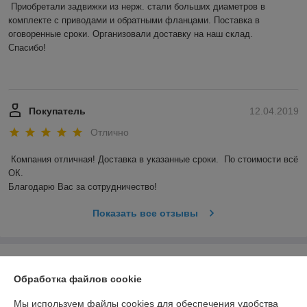
Приобретали задвижки из нерж. стали больших диаметров в 
комплекте с приводами и обратными фланцами. Поставка в 
оговоренные сроки. Организовали доставку на наш склад. 

Спасибо! 

Покупатель
12.04.2019
Отлично
Компания отличная! Доставка в указанные сроки.  По стоимости всё 
ОК. 

Благодарю Вас за сотрудничество! 
Показать все отзывы
О нас
Обработка файлов cookie
Контакты
Мы используем файлы cookies для обеспечения удобства