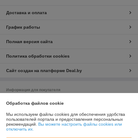
Доставка и оплата
График работы
Полная версия сайта
Политика обработки cookies
Сайт создан на платформе Deal.by
Информация для покупателя
Юридическое лицо:
Общество с ограниченной ответственностью
Обработка файлов cookie
«Баел Крафт»
Республика Беларусь, 220049 г. Минск, ул.Волгоградская, д.13, кабинет
213-89
Мы используем файлы cookies для обеспечения удобства
пользователей портала и предоставления персональных
Регистрационный номер ЕГР: 193380526
рекомендаций.
Вы можете настроить файлы cookies или
отключить их.
УНП: 193380526