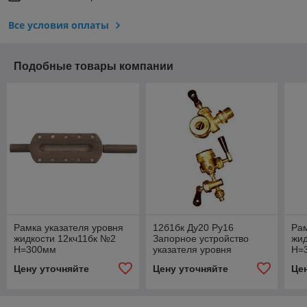
Все условия оплаты
Подобные товары компании
Рамка указателя уровня
12б1бк Ду20 Ру16
Рам
жидкости 12кч11бк №2
Запорное устройство
жид
H=300мм
указателя уровня
H=
кранового типа.
Цену уточняйте
Цену уточняйте
Це
Присоединение
цапковое.