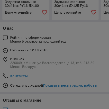
Задвижки стальные
Задвижка стальная
Зад
30с41нж РУ16 ДУ100
30с41нж ДУ125 Ру16
30
Цену уточняйте
Цену уточняйте
Це
О нас
Рейтинг не сформирован
Менее 5 отзывов за последний год
Работает с 12.10.2010
г. Минск
220049, г.Минск, ул.Волгоградская, д.13, каб. 213-89,
Минск, Беларусь
Контакты
Показать весь график работы
Сегодня выходной
Отзывы о магазине