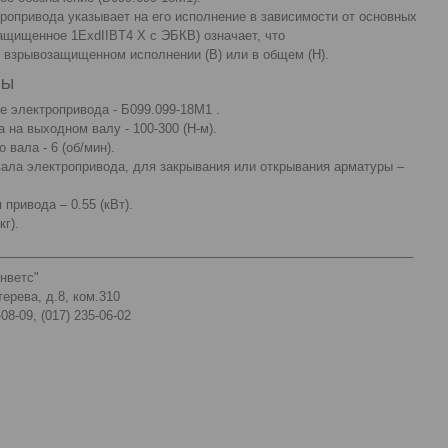
ропривода указывает на его исполнение в зависимости от основных
ащищенное 1ExdIIBT4 Х с ЭБКВ) означает, что
 взрывозащищенном исполнении (В) или в общем (Н).
ры
е электропривода - Б099.099-18М1 .
 на выходном валу - 100-300 (Н-м).
вала - 6 (об/мин).
вала электропривода, для закрывания или открывания арматуры –
привода – 0.55 (кВт).
кг).
___________________________________________________________
Инветс"
терева, д.8, ком.310
08-09, (017) 235-06-02