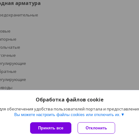
одная арматура
редохранительные
ровые
апорные
гольчатые
тсечные
егулирующие
братные
егулирующие
иводы
устройства указателей уровня
Обработка файлов cookie
 для обеспечения удобства пользователей портала и предоставлени
грязевики
Вы можете настроить файлы cookies или отключить их.
Сайт создан на платформе Deal.by
Принять все
Отклонить
Политика обработки файлов cookies
Баел Крафт |
Пожаловаться на контент