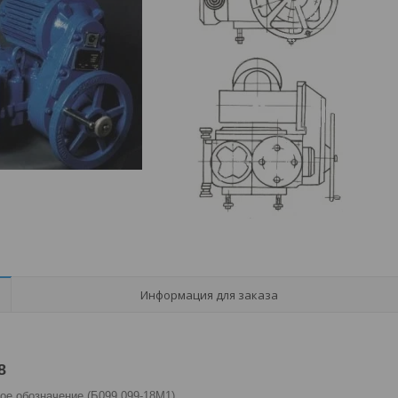
Информация для заказа
8
ое обозначение (Б099.099-18М1).