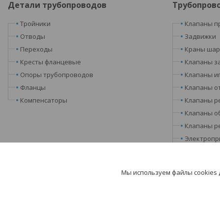
Детали трубопроводов
Трубопров
Тройники
Клапаны п
Отводы
Задвижки
Переходы
Краны ша
Кресты фланцевые
Клапаны з
Опоры трубопроводов
Клапаны и
Фланцы
Клапаны о
Компенсаторы
Клапаны р
Клапаны о
Клапаны р
Электропр
Запорные 
Затворы
Мы используем файлы cookies
Фильтры, 