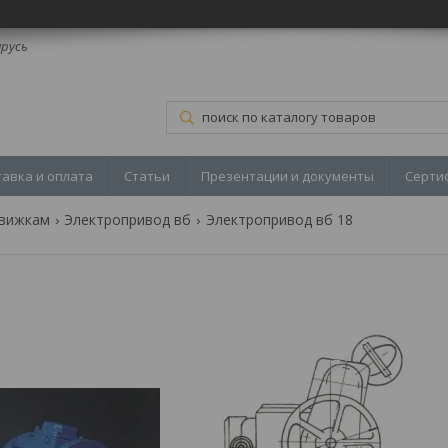
арусь
тавка и оплата
Статьи
Презентации и документы
Серти
движкам
Электропривод вб
Электропривод вб 18