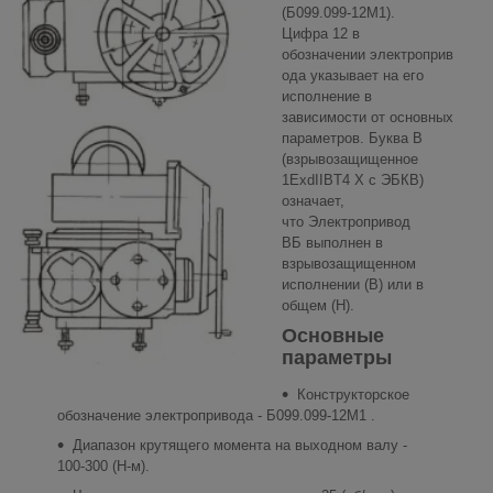
(Б099.099-12М1).
Цифра 12 в
обозначении электроприв
ода указывает на его
исполнение в
зависимости от основных
параметров. Буква В
(взрывозащищенное
1ExdIIBT4 Х с ЭБКВ)
означает,
что Электропривод
ВБ выполнен в
взрывозащищенном
исполнении (В) или в
общем (Н).
Основные
параметры
Конструкторское
обозначение электропривода - Б099.099-12М1 .
Диапазон крутящего момента на выходном валу -
100-300 (Н-м).