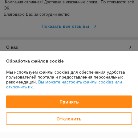
Компания отличная! Доставка в указанные сроки.  По стоимости всё 
ОК. 

Благодарю Вас за сотрудничество! 
Показать все отзывы
О нас
Обработка файлов cookie
Контакты
Мы используем файлы cookies для обеспечения удобства
Доставка и оплата
пользователей портала и предоставления персональных
рекомендаций.
Вы можете настроить файлы cookies или
отключить их.
График работы
Принять
Полная версия сайта
Отклонить
Политика обработки cookies
Сайт создан на платформе Deal.by