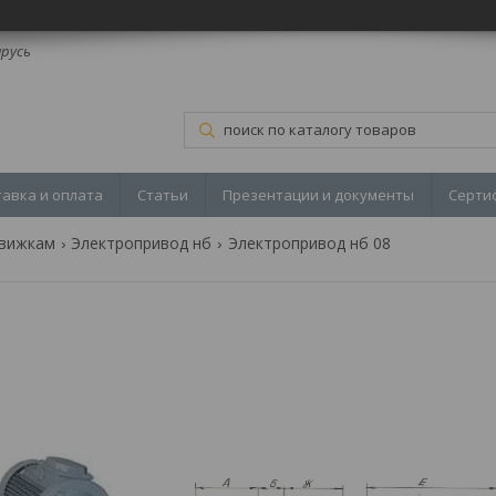
арусь
тавка и оплата
Статьи
Презентации и документы
Серти
движкам
Электропривод нб
Электропривод нб 08