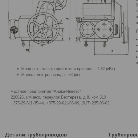
0
з
ш
в
и
Мощность электродвигателя привода – 1.32 (кВт).
Масса электропривода - 53 (кг).
___________________________________________________________
Частное предприятие "Аника-Инветс"
220026, г.Минск, переулок Бехтерева, д.8, ком.310
+375-29-611-35-44, +375-29-611-08-09, (017) 235-06-02
Детали трубопроводов
Трубопров