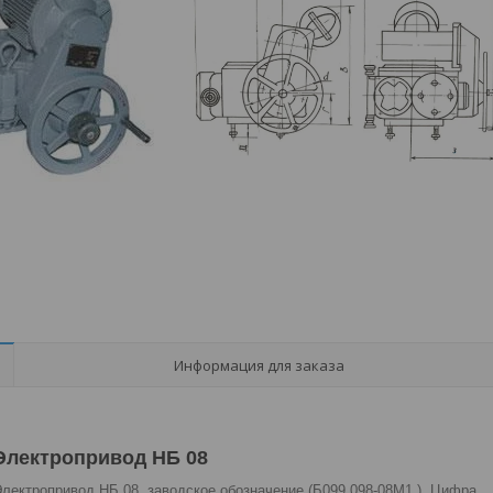
Информация для заказа
Электропривод НБ 08
лектропривод НБ 08, заводское обозначение (Б099.098-08М1 ). Цифра