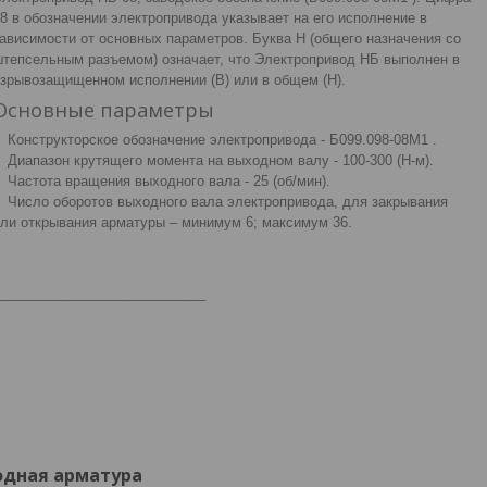
8 в обозначении электропривода указывает на его исполнение в
ависимости от основных параметров. Буква Н (общего назначения со
тепсельным разъемом) означает, что Электропривод НБ выполнен в
зрывозащищенном исполнении (В) или в общем (Н).
Основные параметры
Конструкторское обозначение электропривода - Б099.098-08М1 .
Диапазон крутящего момента на выходном валу - 100-300 (Н-м).
Частота вращения выходного вала - 25 (об/мин).
Число оборотов выходного вала электропривода, для закрывания
ли открывания арматуры – минимум 6; максимум 36.
___________________________
одная арматура