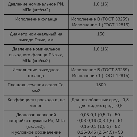
Давление номинальное PN,
1,6 (16)
МПа (кгс/см
2
)
Исполнение фланца
Исполнение B (ГОСТ 33259)
Исполнение 1 (ГОСТ 12815)
Диаметр номинальный на
150
выходе Dвых, мм
Давление номинальное
1,6 (16)
выходного фланца PNвых,
МПа (кгс/см
2
)
Исполнение выходного
Исполнение B (ГОСТ 33259)
фланца
Исполнение 1 (ГОСТ 12815)
Площадь сечения седла Fc,
1809
мм
2
Коэффициент расхода α, не
Для газообразных сред - 0,8
менее
для жидких сред - 0,5
Диапазон давлений
0,05-0,1 (0,5-1) - 50
настройки пружины Рн, МПа
0,08-0,16 (0,8-1,6) - 51
(кгс/см
2
),
0,15-0,3 (1,5-3) - 52
и условное обозначение
0,25-0,45 (2,5-4,5) - 53