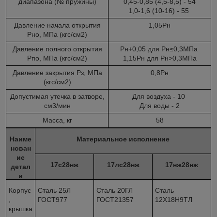
диапазона (№ пружины)
0,45-0,85 (4,5-8,5) - 54
1,0-1,6 (10-16) - 55
Давление начала открытия
1,05Рн
Рно, МПа (кгс/см
2
)
Давление полного открытия
Рн+0,05 для Рн≤0,3МПа
Рпо, МПа (кгс/см
2
)
1,15Рн для Рн>0,3МПа
Давление закрытия Рз, МПа
0,8Рн
(кгс/см
2
)
Допустимая утечка в затворе,
Для воздуха - 10
см
3
/мин
Для воды - 2
Масса, кг
58
Наиме
Материальное исполнение
нован
ие
17с28нж
17лс28нж
17нж28нж
детал
и
Корпус
Сталь 25Л
Сталь 20ГЛ
Сталь
,
ГОСТ977
ГОСТ21357
12Х18Н9ТЛ
крышка