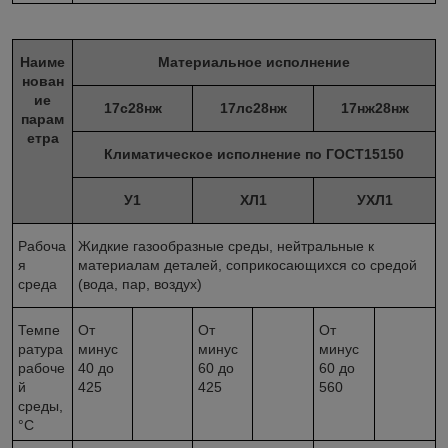
Наиме
Материальное исполнение
нован
ие
17с28нж
17лс28нж
17нж28нж
парам
етра
Климатическое исполнение по ГОСТ15150
У1
ХЛ1
УХЛ1
Рабоча
Жидкие газообразные среды, нейтральные к
я
материалам деталей, соприкосающихся со средой
среда
(вода, пар, воздух)
Темпе
От
От
От
ратура
минус
минус
минус
рабоче
40 до
60 до
60 до
й
425
425
560
среды,
°С