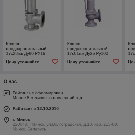
Клапан
Клапан
Кл
предохранительный
предохранительный
пр
17с28нж Ду80 РУ16
17с81нж Ду25 Ру100
17с
Цену уточняйте
Цену уточняйте
Це
О нас
Рейтинг не сформирован
Менее 5 отзывов за последний год
Работает с 12.10.2010
г. Минск
220049, г.Минск, ул.Волгоградская, д.13, каб. 213-89,
Минск, Беларусь