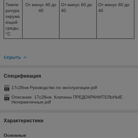
Темпе
От минус 40 до
От минус 60 до
От минус 60 до
ратура
40
40
40
окружа
ющей
среды,
°С
Скрыть
Спецификация
17с28нж Руководство по эксплуатации.pdf
Описание. 17с28нж. Клапаны ПРЕДОХРАНИТЕЛЬНЫЕ.
Негерметичные.pdf
Характеристики
Основные