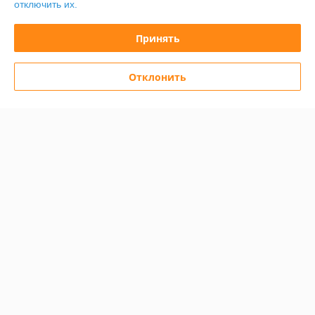
отключить их.
Отлично
Принять
Компания отличная! Доставка в указанные сроки.  По стоимости всё 
ОК. 

Благодарю Вас за сотрудничество! 
Отклонить
Показать все отзывы
О нас
Контакты
Доставка и оплата
График работы
Полная версия сайта
Политика обработки cookies