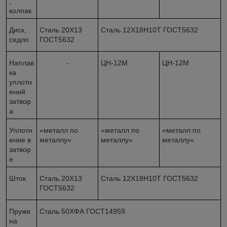
,
колпак
Диск,
Сталь 20Х13
Сталь 12Х18Н10Т ГОСТ5632
седло
ГОСТ5632
Наплав
-
ЦН-12М
ЦН-12М
ка
уплотн
ений
затвор
а
Уплотн
«металл по
«металл по
«металл по
ение в
металлу»
металлу»
металлу»
затвор
е
Шток
Сталь 20Х13
Сталь 12Х18Н10Т ГОСТ5632
ГОСТ5632
Пружи
Сталь 50ХФА ГОСТ14959
на