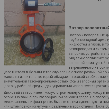
Затвор поворотный
Затворы поворотные ди
трубопроводной армату
жидкостей и газов, в т
газопроводах и систем
запорных устройств в г
ряд технологических о
запорной арматуры. Зат
закрепленного на оси (
уплотнителя в большинстве случаев на основе различной по 
манжеты из
витона
, который обладает высокой стойкостью к
значительной газонепроницаемостью. Ось и запорный орган 
(потоку рабочей среды). Для управления используется рукоят
Дисковый затвор имеет малую строительную длину, массу и в
особенно важно при газообразной рабочей среде. По способ
межфланцевые и фланцевые. Вместе с этим существуют и при
или штамповкой из чугуна и различных марок сталей. После 