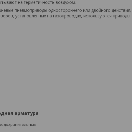
ытывают на герметичность воздухом.
шневые пневмоприводы одностороннего или двойного действия,
творов, установленных на газопроводах, используются приводы
___________________________________________________________________________
одная арматура
редохранительные