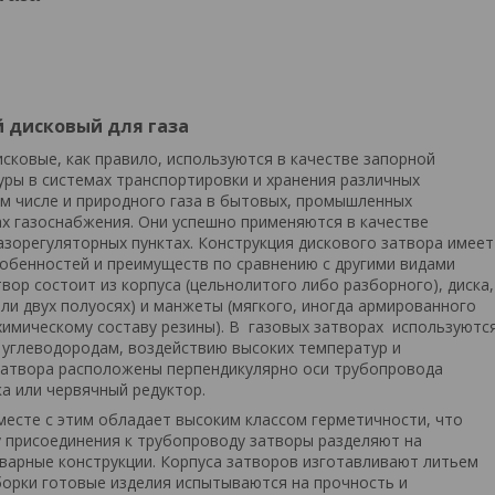
 дисковый для газа
сковые, как правило, используются в качестве запорной
ры в системах транспортировки и хранения различных
ом числе и природного газа в бытовых, промышленных
ах газоснабжения. Они успешно применяются в качестве
азорегуляторных пунктах. Конструкция дискового затвора имеет
собенностей и преимуществ по сравнению с другими видами
вор состоит из корпуса (цельнолитого либо разборного), диска,
или двух полуосях) и манжеты (мягкого, иногда армированного
химическому составу резины). В газовых затворах используютс
 углеводородам, воздействию высоких температур и
затвора расположены перпендикулярно оси трубопровода
ка или червячный редуктор.
месте с этим обладает высоким классом герметичности, что
у присоединения к трубопроводу затворы разделяют на
варные конструкции. Корпуса затворов изготавливают литьем
сборки готовые изделия испытываются на прочность и