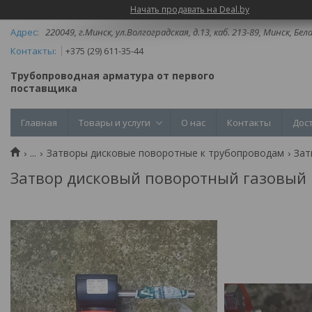
Начать продавать на Deal.by
220049, г.Минск, ул.Волгоградская, д.13, каб. 213-89, Минск, Бел
+375 (29) 611-35-44
Трубопроводная арматура от первого
поставщика
Главная
Товары и услуги
О нас
Контакты
Дос
...
Затворы дисковые поворотные к трубопроводам
Зат
Затвор дисковый поворотный газовый