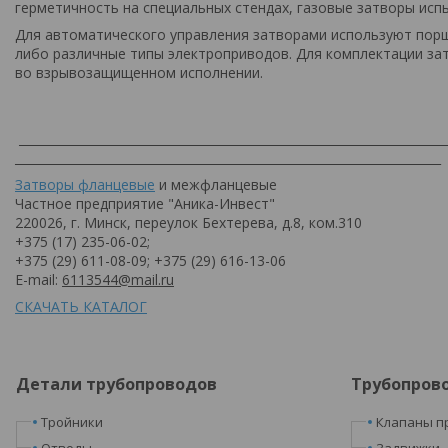
герметичность на специальных стендах, газовые затворы исп
Для автоматического управления затворами используют пор
либо различные типы электроприводов. Для комплектации за
во взрывозащищенном исполнении.
_______________________________________________________________________
_______________________________________________________________________
Затворы фланцевые
и межфланцевые
Частное предприятие "Аника-Инвест"
220026, г. Минск, переулок Бехтерева, д.8, ком.310
+375 (17) 235-06-02;
+375 (29) 611-08-09; +375 (29) 616-13-06
E-mail:
6113544@mail.ru
СКАЧАТЬ КАТАЛОГ
Детали трубопроводов
Трубопров
Тройники
Клапаны п
Отводы
Задвижки