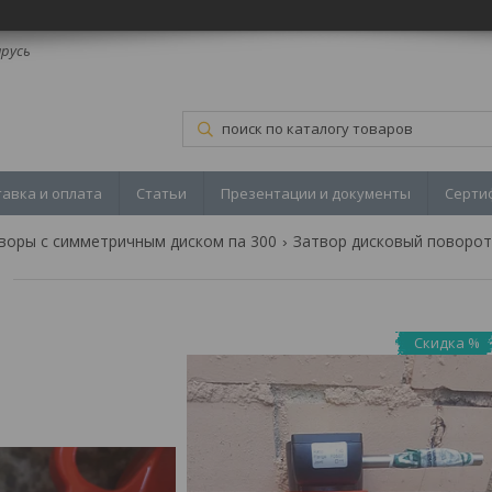
арусь
тавка и оплата
Статьи
Презентации и документы
Серти
воры с симметричным диском па 300
Скидка %